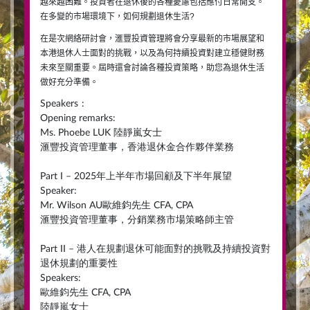
越來越困難。投資者在退休後的各種憂慮包括應付日常開支。
在多變的市場環境下，如何規劃退休生活
?
在是次網絡研討會，滙豐投資管理將會分享最新的市場展望和
本港退休人士面對的挑戰，以及為何持續投資對建立穩健財務
未來至關重要。屆時還會討論各種投資策略，助您為退休生活
做好充分準備。
Speakers
:
Opening remarks:
Ms. Phoebe LUK 陸靜嵐女士
滙豐投資管理董事，香港退休金合作夥伴業務
Part I – 2025年上半年市場回顧及下半年展望
Speaker:
Mr. Wilson AU歐維鈞先生 CFA, CPA
滙豐投資管理董事，分銷業務市場策略師主管
Part II – 港人在規劃退休可能面對的挑戰及持續投資對
退休規劃的重要性
Speakers:
歐維鈞先生 CFA, CPA
陸靜嵐女士