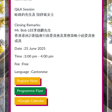
Q&A Session
歐維鈞先生及 陸靜嵐女士
Closing Remarks:
Mr. Bob LEE李德麟先生
香港退休計劃協會行政委員會及業務策略小組委員會
成員
Date
:
25 June 2025
Time
:
3:00 pm - 4:00 pm
Fee
:
Free
Language
:
Cantonese
Register Now
Programme Flyer
+Google Calendar