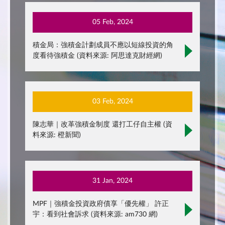
05 Feb, 2024
積金局：強積金計劃成員不應以短線投資的角
度看待強積金 (資料來源: 阿思達克財經網)
03 Feb, 2024
陳志華｜改革強積金制度 還打工仔自主權 (資
料來源: 橙新聞)
31 Jan, 2024
MPF｜強積金投資政府債享「優先權」 許正
宇：看到社會訴求 (資料來源: am730 網)