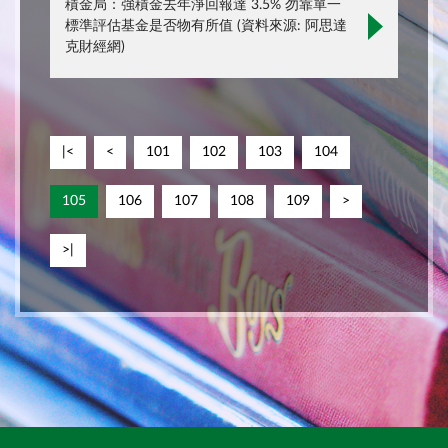
積金局：強積金去年淨回報達 3.5% 勿靠單一
標準評估基金是否物有所值 (資料來源: 阿思達
克財經網)
|<
<
101
102
103
104
105
106
107
108
109
>
>|