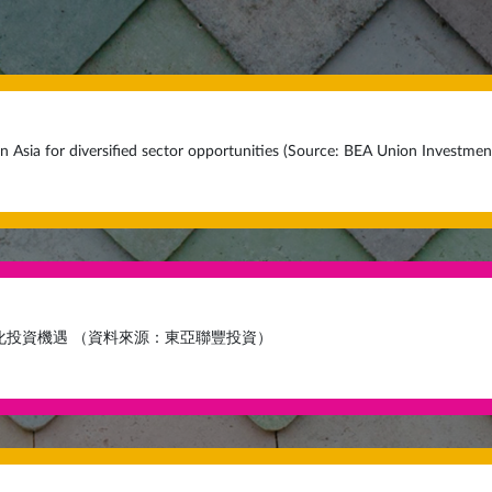
n Asia for diversified sector opportunities (Source: BEA Union Investmen
化投資機遇 （資料來源：東亞聯豐投資）