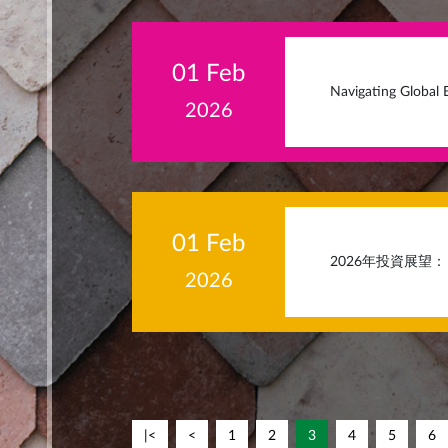
01 Feb
Navigating Global 
2026
01 Feb
2026年投資展
2026
|<
<
1
2
3
4
5
6