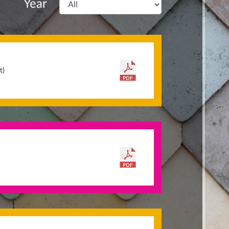
Year
t)